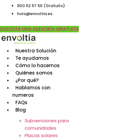
Ir
900 52 57 55 (Gratuito)
al
hola@envoltia.es
contenido
SOLICITA UNA ASESORÍA GRATUITA
Nuestra Solución
Te ayudamos
Cómo lo hacemos
Quiénes somos
¿Por qué?
Hablamos con
numeros
FAQs
Blog
Subvenciones para
comunidades
Placas solares