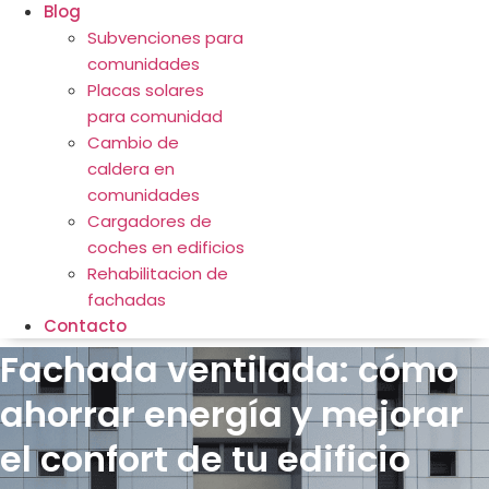
Blog
Subvenciones para
comunidades
Placas solares
para comunidad
Cambio de
caldera en
comunidades
Cargadores de
coches en edificios
Rehabilitacion de
fachadas
Contacto
Fachada ventilada: cómo
ahorrar energía y mejorar
el confort de tu edificio