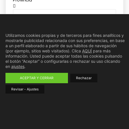
Mensaje
Utilizamos cookies propias y de terceros para fines analíticos y
mostrarle publicidad relacionada con sus preferencias, en base
a un perfil elaborado a partir de sus hábitos de navegación
(por ejemplo, sitios web visitados). Clica
AQUÍ
para más
información. Usted puede aceptar todas las cookies pulsando
el botón “Aceptar” o configurarlas o rechazar su uso clicando
en
ajustes
.
LOPD
He leido y acepto la
Política de Privacidad
ACEPTAR Y CERRAR
Rechazar
Revisar - Ajustes
QUIERO MÁS INFORMACIÓN