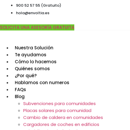
Ir
900 52 57 55 (Gratuito)
al
hola@envoltia.es
contenido
SOLICITA UNA ASESORÍA GRATUITA
Nuestra Solución
Te ayudamos
Cómo lo hacemos
Quiénes somos
¿Por qué?
Hablamos con numeros
FAQs
Blog
Subvenciones para comunidades
Placas solares para comunidad
Cambio de caldera en comunidades
Cargadores de coches en edificios